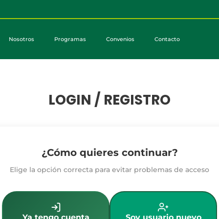
Nosotros
Programas
Convenios
Contacto
LOGIN / REGISTRO
¿Cómo quieres continuar?
Elige la opción correcta para evitar problemas de acceso
Ya tengo cuenta
Soy usuario nuevo