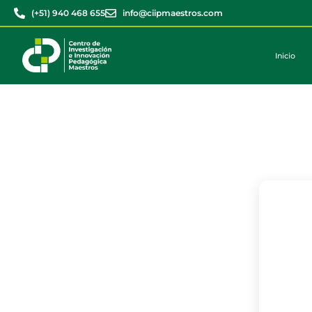
(+51) 940 468 655
info@ciipmaestros.com
Inicio