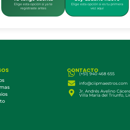
Elige esta opción si ya te
Elige esta opción si es tu primera
registraste antes
vez aquí
SOS
CONTACTO
(+51) 940 468 655
os
info@ciipmaestros.com
amas
Jr. Andrés Avelino Cácer
ios
Villa María del Triunfo, L
to