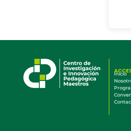
ACCE
Inicio
Nosotr
Progr
Conven
Contac