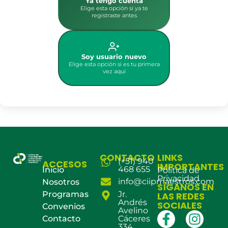
Ya tengo cuenta
Elige esta opción si ya te
registraste antes
Soy usuario nuevo
Elige esta opción si es tu primera
vez aquí
CONTACTO
LINKS
(+51) 940
ACCESOS
IMPORTANTES
468 655
Inicio
Política de
Privacidad
info@ciipmaestros.com
Nosotros
SÍGANOS EN
Programas
Jr.
LAS REDES
Andrés
SOCIALES
Convenios
Avelino
Contacto
Cáceres
334