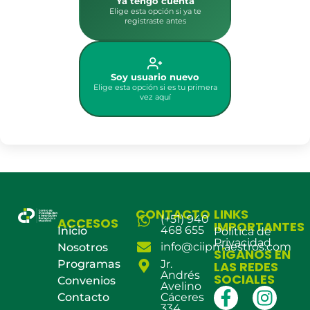
Ya tengo cuenta
Elige esta opción si ya te
registraste antes
Soy usuario nuevo
Elige esta opción si es tu primera
vez aquí
CONTACTO
LINKS
(+51) 940
ACCESOS
IMPORTANTES
468 655
Inicio
Política de
Privacidad
info@ciipmaestros.com
Nosotros
SÍGANOS EN
Programas
Jr.
LAS REDES
Andrés
SOCIALES
Convenios
Avelino
Contacto
Cáceres
334