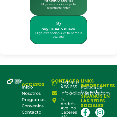
Ya tengo cuenta
Elige esta opción si ya te
registraste antes
Soy usuario nuevo
Elige esta opción si es tu primera
vez aquí
CONTACTO
LINKS
(+51) 940
ACCESOS
IMPORTANTES
468 655
Inicio
Política de
Privacidad
info@ciipmaestros.com
Nosotros
SÍGANOS EN
Programas
Jr.
LAS REDES
Andrés
SOCIALES
Convenios
Avelino
Contacto
Cáceres
334