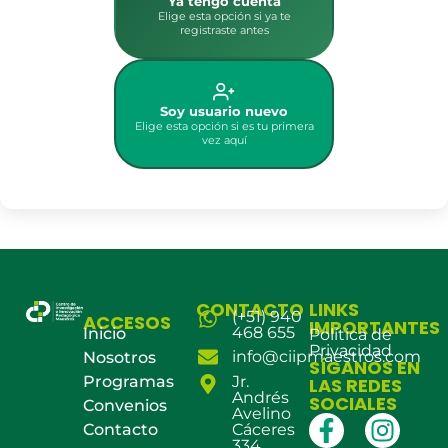
Ya tengo cuenta
Elige esta opción si ya te
registraste antes
Soy usuario nuevo
Elige esta opción si es tu primera
vez aquí
CONTACTO
LINKS
(+51) 940
ACCESOS
IMPORTANTES
468 655
Inicio
Política de
Privacidad
info@ciipmaestros.com
Nosotros
SÍGANOS EN
Programas
Jr.
LAS REDES
Andrés
SOCIALES
Convenios
Avelino
Contacto
Cáceres
334