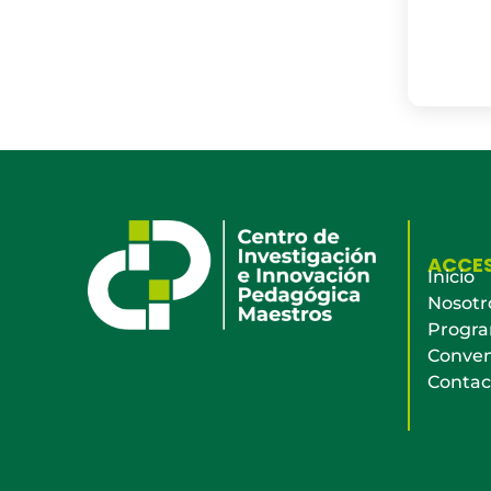
ACCE
Inicio
Nosotr
Progr
Conven
Contac