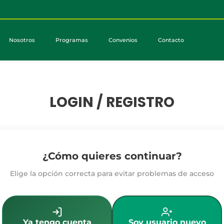
Nosotros
Programas
Convenios
Contacto
LOGIN / REGISTRO
¿Cómo quieres continuar?
Elige la opción correcta para evitar problemas de acceso
Ya tengo cuenta
Soy usuario nuevo