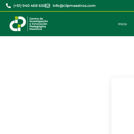
(+51) 940 468 655
info@ciipmaestros.com
Inicio