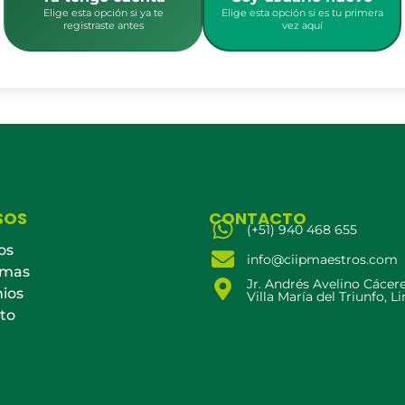
Elige esta opción si ya te
Elige esta opción si es tu primera
registraste antes
vez aquí
SOS
CONTACTO
(+51) 940 468 655
os
info@ciipmaestros.com
amas
Jr. Andrés Avelino Cácer
ios
Villa María del Triunfo, L
to