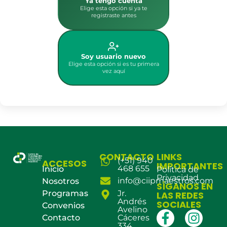
Ya tengo cuenta
Elige esta opción si ya te
registraste antes
Soy usuario nuevo
Elige esta opción si es tu primera
vez aquí
CONTACTO
LINKS
(+51) 940
ACCESOS
IMPORTANTES
468 655
Inicio
Política de
Privacidad
info@ciipmaestros.com
Nosotros
SÍGANOS EN
Programas
Jr.
LAS REDES
Andrés
SOCIALES
Convenios
Avelino
Contacto
Cáceres
334