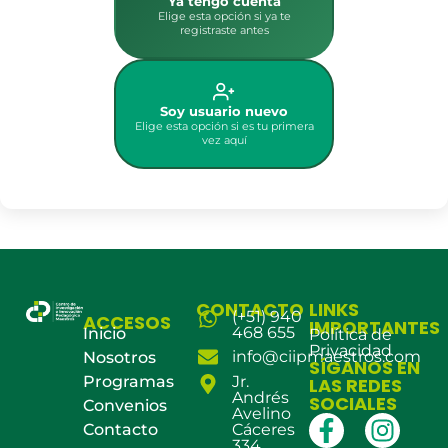
Ya tengo cuenta
Elige esta opción si ya te
registraste antes
Soy usuario nuevo
Elige esta opción si es tu primera
vez aquí
CONTACTO
LINKS
(+51) 940
ACCESOS
IMPORTANTES
468 655
Inicio
Política de
Privacidad
info@ciipmaestros.com
Nosotros
SÍGANOS EN
Programas
Jr.
LAS REDES
Andrés
SOCIALES
Convenios
Avelino
Contacto
Cáceres
334