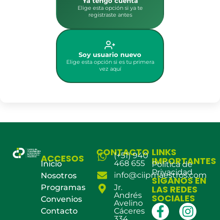
Ya tengo cuenta
Elige esta opción si ya te
registraste antes
Soy usuario nuevo
Elige esta opción si es tu primera
vez aquí
CONTACTO
LINKS
(+51) 940
ACCESOS
IMPORTANTES
468 655
Inicio
Política de
Privacidad
info@ciipmaestros.com
Nosotros
SÍGANOS EN
Programas
Jr.
LAS REDES
Andrés
SOCIALES
Convenios
Avelino
Contacto
Cáceres
334