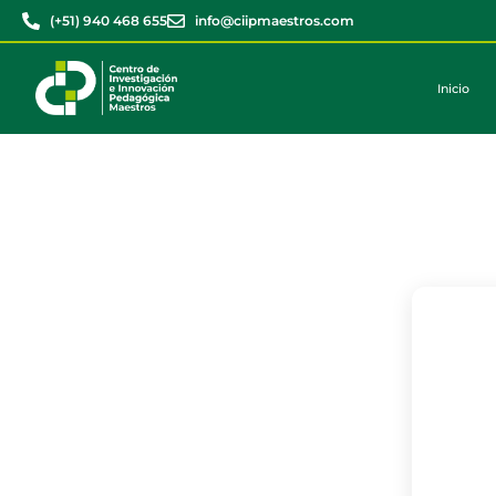
(+51) 940 468 655
info@ciipmaestros.com
Inicio