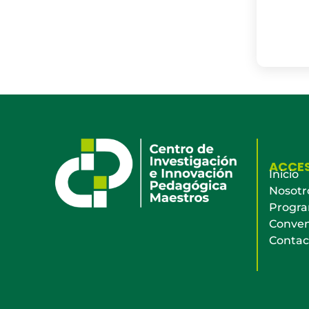
ACCE
Inicio
Nosotr
Progr
Conven
Contac