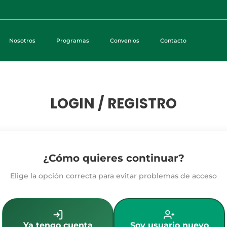
Nosotros
Programas
Convenios
Contacto
LOGIN / REGISTRO
¿Cómo quieres continuar?
Elige la opción correcta para evitar problemas de acceso
Ya tengo cuenta
Soy usuario nuevo