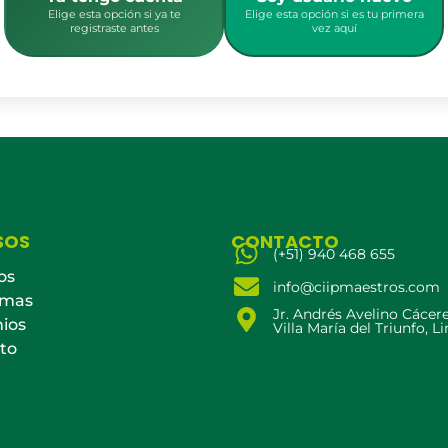
Elige esta opción si ya te
Elige esta opción si es tu primera
registraste antes
vez aquí
SOS
CONTACTO
(+51) 940 468 655
os
info@ciipmaestros.com
amas
Jr. Andrés Avelino Cácer
ios
Villa María del Triunfo, L
to