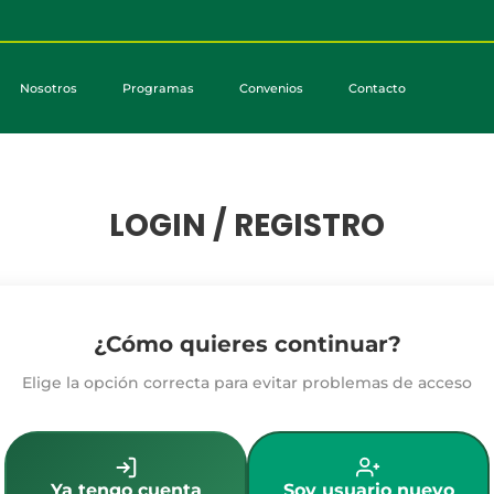
Nosotros
Programas
Convenios
Contacto
LOGIN / REGISTRO
¿Cómo quieres continuar?
Elige la opción correcta para evitar problemas de acceso
Ya tengo cuenta
Soy usuario nuevo