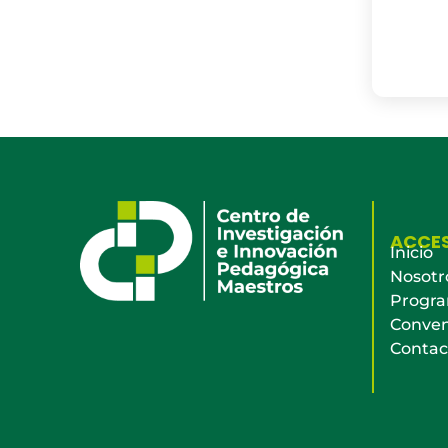
ACCE
Inicio
Nosotr
Progr
Conven
Contac