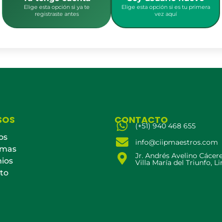
Elige esta opción si ya te
Elige esta opción si es tu primera
registraste antes
vez aquí
SOS
CONTACTO
(+51) 940 468 655
os
info@ciipmaestros.com
amas
Jr. Andrés Avelino Cácer
ios
Villa María del Triunfo, L
to