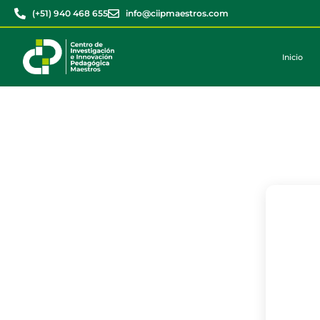
(+51) 940 468 655
info@ciipmaestros.com
Inicio