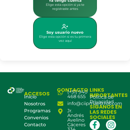
Ya tengo cuenta
Elige esta opción si ya te
registraste antes
Soy usuario nuevo
Elige esta opción si es tu primera
vez aquí
CONTACTO
LINKS
(+51) 940
ACCESOS
IMPORTANTES
468 655
Inicio
Política de
Privacidad
info@ciipmaestros.com
Nosotros
SÍGANOS EN
Programas
Jr.
LAS REDES
Andrés
SOCIALES
Convenios
Avelino
Contacto
Cáceres
334